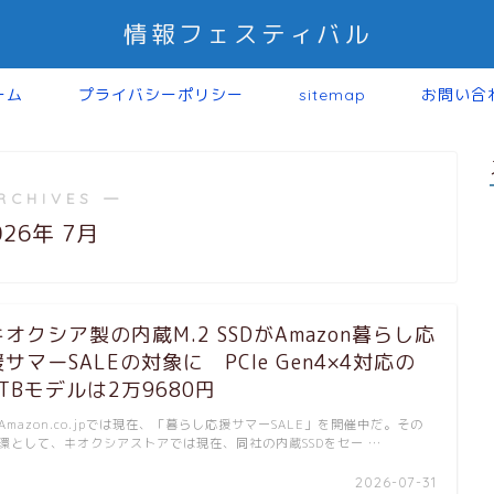
情報フェスティバル
ーム
プライバシーポリシー
sitemap
お問い合
RCHIVES ―
026年 7月
キオクシア製の内蔵M.2 SSDがAmazon暮らし応
援サマーSALEの対象に PCIe Gen4×4対応の
1TBモデルは2万9680円
mazon.co.jpでは現在、「暮らし応援サマーSALE」を開催中だ。その
環として、キオクシアストアでは現在、同社の内蔵SSDをセー …
2026-07-31