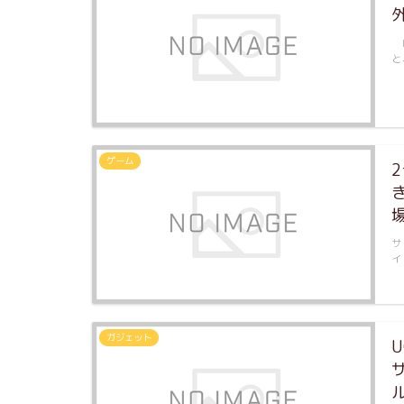
I
と
ゲーム
サ
イ
ガジェット