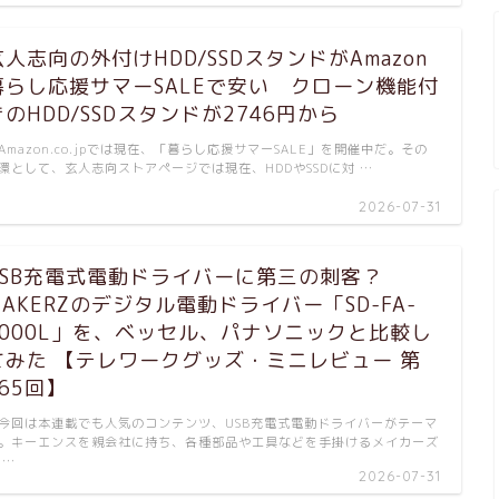
玄人志向の外付けHDD/SSDスタンドがAmazon
暮らし応援サマーSALEで安い クローン機能付
きのHDD/SSDスタンドが2746円から
mazon.co.jpでは現在、「暮らし応援サマーSALE」を開催中だ。その
環として、玄人志向ストアページでは現在、HDDやSSDに対 …
2026-07-31
USB充電式電動ドライバーに第三の刺客？
MAKERZのデジタル電動ドライバー「SD-FA-
2000L」を、ベッセル、パナソニックと比較し
てみた 【テレワークグッズ・ミニレビュー 第
165回】
回は本連載でも人気のコンテンツ、USB充電式電動ドライバーがテーマ
。キーエンスを親会社に持ち、各種部品や工具などを手掛けるメイカーズ
 …
2026-07-31