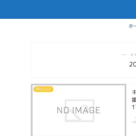
ホ
― A
2
ガジェット
A
一