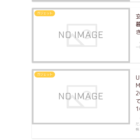
ガジェット
A
一
ガジェット
今
だ
株