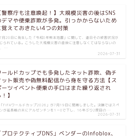
【警察庁も注意喚起！】大規模災害の後はSNS
のデマや便乗詐欺が多発。引っかからないため
に覚えておきたい4つの対策
月28日に発生した「令和8年熊本地震」に関して、連日その被害状況が
じられている。こうした大規模災害の直後に注意しなくてはならないの
、 …
2026-07-31
ワールドカップでも多発したネット詐欺、偽チ
ケット販売や偽無料配信から身を守る方法【ス
ポーツイベント便乗の手口はまた繰り返され
る！】
FIFAワールドカップ2026」が7月19日に閉幕しました。決勝ではスペ
ンが延長戦の末にアルゼンチンを1－0で下し、16年ぶり2度目の …
2026-07-31
「プロテクティブDNS」ベンダーのInfoblox、