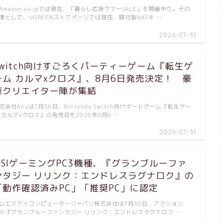
mazon.co.jpでは現在、「暮らし応援サマーSALE」を開催中だ。その
環として、UGREENストアページでは現在、同社製NASキ …
2026-07-31
Switch向けすごろくパーティーゲーム『転生ゲ
ーム カルマxクロス』、8月6日発売決定！ 豪
華クリエイター陣が集結
式会社Anyは7月30日、Nintendo Switch向けボードゲーム『転生ゲー
 カルマxクロス』の発売日を2026年8月6 …
2026-07-31
MSIゲーミングPC3機種、『グランブルーファ
ンタジー リリンク：エンドレスラグナロク』の
「動作確認済みPC」「推奨PC」に認定
ムエスアイコンピュータージャパン株式会社は7月30日、アクション
PG『グランブルーファンタジー リリンク：エンドレスラグナロク …