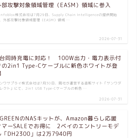
外部攻撃対象領域管理（EASM）領域に参入
nfoblox株式会社は7月29日、Supply Chain Intelligenceの提供開始
、外部攻撃対象領域管理（EASM）領域 …
2026-07-31
2台同時充電に対応！ 100W出力・電力表示付
きの2in1 Type-Cケーブルに新色ホワイトが登
場
ンワサプライ株式会社は7月30日、同社が運営する直販サイト「サンワダ
レクト」にて、2in1 USB Type-Cケーブルの新色 …
2026-07-31
UGREENのNASキットが、Amazon暮らし応援
サマーSALEでお得に 2ベイのエントリーモデ
ル「DH2300」は2万7940円