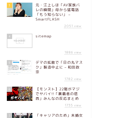
元・江上しほ「AV家族バ
3
レの瞬間」母から猛電話
「もう知らない」 –
SmartFLASH
2051
view
sitemap
4
1886
view
デマの拡散で「日の丸マス
5
ク」製造中止に – 和田政
宗
1782
view
【モンスト】22階がマジ
6
でヤバイ!!「裏覇者の塔
西」みんなの反応まとめ
1735
view
「キャリアのため」未婚女
7