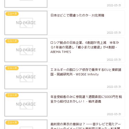
2022-03-31
ニュース
日本はどこで間違ったのか - 川北英隆
2022-03-31
ニュース
ロシア拠点の日系企業、6割超が売上減 半年か
ら1年後の見通し「縮小または撤退」が4割超 -
ABEMA TIMES
2022-03-31
ニュース
エネルギーの脱ロシア依存で衝突するEUと東欧諸
国 - 岡崎研究所 - WEDGE Infinity
2022-03-31
ニュース
年金受給者のみに参院選１週間直前に5000円を税
金から給付はおかしい！ - 柚木道義
2022-03-31
ニュース
裁判官の黒衣の意味は？ ――昔テレビで見たアー
チャリーのイメージだと裁判官は言った - 松本麗