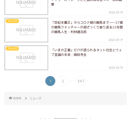
華
2022-03-31
ニュース
「世紀末覇王」からコロナ禍の競馬まで――27歳
の競馬ウォッチャーが超ざっくり振り返る22年間
の競馬人生 - 村林建志郎
2022-03-31
ニュース
「いまの正義」だけが語られるネット社会とウェ
ブ言論の未来 - 御田寺圭
2022-03-31
...
1
2
347
HOME
ニュース