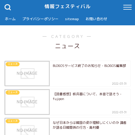
情報フェスティバル
ホーム
プライバシーポリシー
sitemap
お問い合わせ
― CATEGORY ―
ニュース
ニュース
BLOGOSサービス終了のお知らせ - BLOGOS編集部
2022-03-31
ニュース
【読書感想】核兵器について、本音で話そう -
fujipon
2022-03-31
ニュース
なぜ日本からは韓国の姿が理解しにくいのか 識者
が語る日韓関係の行方 - 島村優