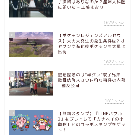
子凍結はありなのか？産婦人科医
に聞いた – 工藤まおり
1629
view
8
【ポケモンレジェンズアルセウ
ス】大大大発生の発生条件は? オ
ヤブンや進化後ポケモンも大量に
出現
1622
view
9
鍵を握るのは“半グレ”双子兄弟
歌舞伎町スカウト狩り事件の内幕
– 國友公司
1611
view
10
【無料スタンプ】『LINEバブル
2』をプレイして「カナヘイの小
動物」とのコラボスタンプをゲッ
ト！