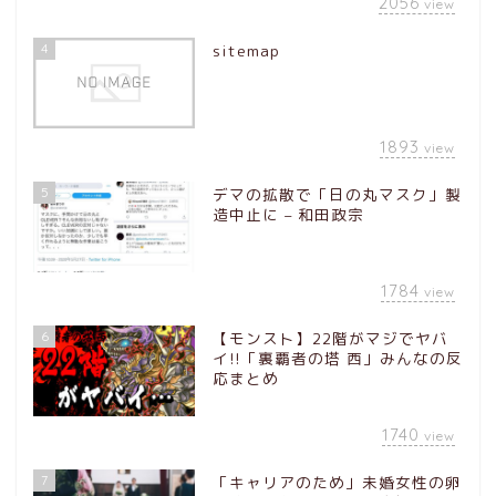
2056
view
4
sitemap
1893
view
5
デマの拡散で「日の丸マスク」製
造中止に – 和田政宗
1784
view
6
【モンスト】22階がマジでヤバ
イ!!「裏覇者の塔 西」みんなの反
応まとめ
1740
view
7
「キャリアのため」未婚女性の卵