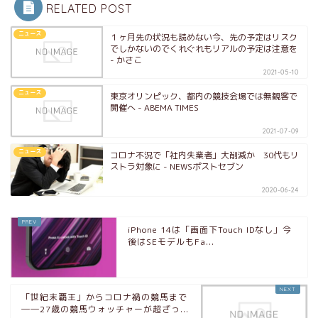
RELATED POST
ニュース
１ヶ月先の状況も読めない今、先の予定はリスク
でしかないのでくれぐれもリアルの予定は注意を
- かさこ
2021-05-10
ニュース
東京オリンピック、都内の競技会場では無観客で
開催へ - ABEMA TIMES
2021-07-09
ニュース
コロナ不況で「社内失業者」大削減か 30代もリ
ストラ対象に - NEWSポストセブン
2020-06-24
iPhone 14は「画面下Touch IDなし」今
後はSEモデルもFa...
「世紀末覇王」からコロナ禍の競馬まで
――27歳の競馬ウォッチャーが超ざっ...