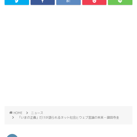
HOME
ニュース
「いまの正義」だけが語られるネット社会とウェブ言論の未来 – 御田寺圭