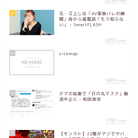
2296
view
3
元・江上しほ「AV家族バレの瞬
間」母から猛電話「もう知らな
い」 – SmartFLASH
2053
view
4
sitemap
1889
view
5
デマの拡散で「日の丸マスク」製
造中止に – 和田政宗
1783
view
6
【モンスト】22階がマジでヤバ