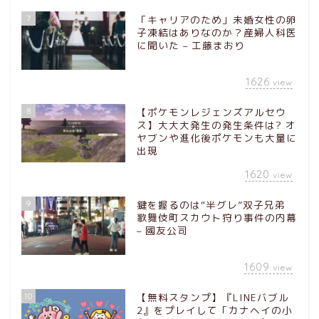
7
「キャリアのため」未婚女性の卵
子凍結はありなのか？産婦人科医
に聞いた – 工藤まおり
1626
view
8
【ポケモンレジェンズアルセウ
ス】大大大発生の発生条件は? オ
ヤブンや進化後ポケモンも大量に
出現
1620
view
9
鍵を握るのは“半グレ”双子兄弟
歌舞伎町スカウト狩り事件の内幕
– 國友公司
1609
view
10
【無料スタンプ】『LINEバブル
2』をプレイして「カナヘイの小