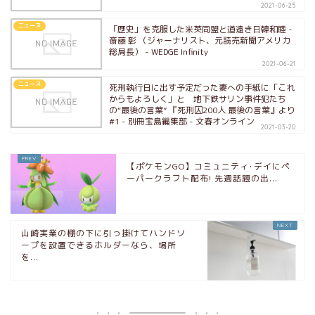
2021-06-25
ニュース
「歴史」を克服した米英同盟と道遠き日韓和睦 -
斎藤 彰 （ジャーナリスト、元読売新聞アメリカ
総局長） - WEDGE Infinity
2021-06-21
ニュース
死刑執行日に出す予定だった妻への手紙に「これ
からもよろしく」と 地下鉄サリン事件犯たち
の“最後の言葉” 『死刑囚200人 最後の言葉』より
#1 - 別冊宝島編集部 - 文春オンライン
2021-03-20
【ポケモンGO】コミュニティ･デイにペ
ーパークラフト配布! 先週話題の出...
山崎実業の棚の下に引っ掛けてハンドソ
ープを設置できるホルダーなら、場所
を...