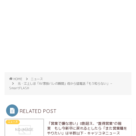
HOME
ニュース
元・江上しほ「AV家族バレの瞬間」母から猛電話「もう知らない」 –
SmartFLASH
RELATED POST
ニュース
「営業で嫌な思い」8割超え、"誰得営業"の現
実 もし今新卒に戻れるとしたら「また営業職を
やりたい」は半数以下 - キャリコネニュース