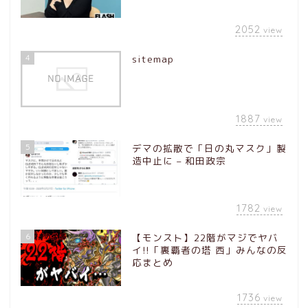
2052
view
4
sitemap
1887
view
5
デマの拡散で「日の丸マスク」製
造中止に – 和田政宗
1782
view
6
【モンスト】22階がマジでヤバ
イ!!「裏覇者の塔 西」みんなの反
応まとめ
1736
view