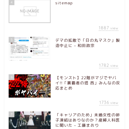
4
sitemap
1887
view
5
デマの拡散で「日の丸マスク」製
造中止に – 和田政宗
1782
view
6
【モンスト】22階がマジでヤバ
イ!!「裏覇者の塔 西」みんなの反
応まとめ
1736
view
7
「キャリアのため」未婚女性の卵
子凍結はありなのか？産婦人科医
に聞いた – 工藤まおり