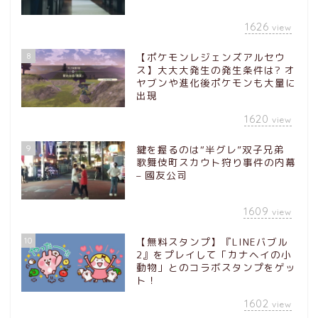
1626
view
8
【ポケモンレジェンズアルセウ
ス】大大大発生の発生条件は? オ
ヤブンや進化後ポケモンも大量に
出現
1620
view
9
鍵を握るのは“半グレ”双子兄弟
歌舞伎町スカウト狩り事件の内幕
– 國友公司
1609
view
10
【無料スタンプ】『LINEバブル
2』をプレイして「カナヘイの小
動物」とのコラボスタンプをゲッ
ト！
1602
view