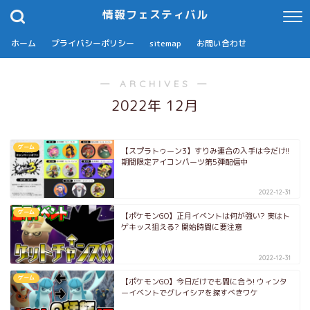
情報フェスティバル
ホーム
プライバシーポリシー
sitemap
お問い合わせ
― ARCHIVES ―
2022年 12月
ゲーム
【スプラトゥーン3】すりみ連合の入手は今だけ!!
期間限定アイコンパーツ第5弾配信中
2022-12-31
ゲーム
【ポケモンGO】正月イベントは何が強い? 実はト
ゲキッス狙える? 開始時間に要注意
2022-12-31
ゲーム
【ポケモンGO】今日だけでも間に合う! ウィンタ
ーイベントでグレイシアを探すべきワケ