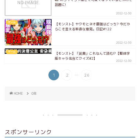
話題に!
2022-12-30
ゲーム
【モンスト】ヤクモとネオ最強はどっち? 今だか
らこそ言える率直な意見。日記#122
2022-12-30
ゲーム
【モンスト】「妮奧」これなんて読む!?【繁体字
版キャラ名当てクイズ#2】
2022-12-30
...
1
2
26
HOME
0年
スポンサーリンク