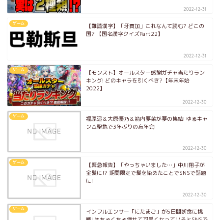
2022-12-31
ゲーム
【難読漢字】「牙買加」これなんて読む? どこの
国? 【国名漢字クイズPart22】
2022-12-31
ゲーム
【モンスト】オールスター感謝ガチャ当たりラン
キング! どのキャラを引くべき?【年末年始
2022】
2022-12-30
ゲーム
福原遥＆大原優乃＆箭内夢菜が夢の集結! ゆるキャ
ン△聖地で3年ぶりの忘年会!
2022-12-30
ゲーム
【緊急報告】「やっちゃいました…」中川翔子が
金髪に⁉︎ 期間限定で髪を染めたことでSNSで話題
に!
2022-12-30
ゲーム
インフルエンサー「にたまご」が5日間断食に挑
戦! めちゃくちゃ痩せて可愛くなっているとSNSで