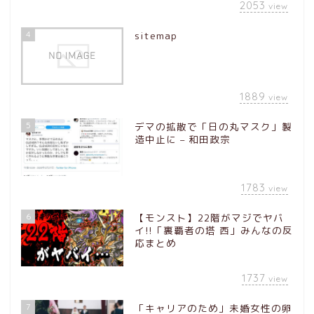
2053
view
4
sitemap
1889
view
5
デマの拡散で「日の丸マスク」製
造中止に – 和田政宗
1783
view
6
【モンスト】22階がマジでヤバ
イ!!「裏覇者の塔 西」みんなの反
応まとめ
1737
view
7
「キャリアのため」未婚女性の卵