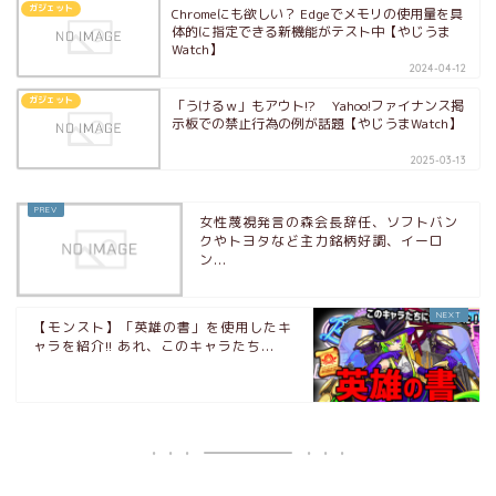
ガジェット
Chromeにも欲しい？ Edgeでメモリの使用量を具
体的に指定できる新機能がテスト中【やじうま
Watch】
2024-04-12
ガジェット
「うけるｗ」もアウト!? Yahoo!ファイナンス掲
示板での禁止行為の例が話題【やじうまWatch】
2025-03-13
女性蔑視発言の森会長辞任、ソフトバン
クやトヨタなど主力銘柄好調、イーロ
ン...
【モンスト】「英雄の書」を使用したキ
ャラを紹介!! あれ、このキャラたち...