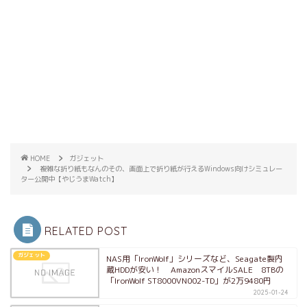
HOME
ガジェット
複雑な折り紙もなんのその、画面上で折り紙が行えるWindows向けシミュレー
ター公開中【やじうまWatch】
RELATED POST
ガジェット
NAS用「IronWolf」シリーズなど、Seagate製内
蔵HDDが安い！ AmazonスマイルSALE 8TBの
「IronWolf ST8000VN002-TD」が2万9480円
2025-01-24