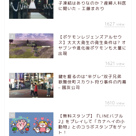
子凍結はありなのか？産婦人科医
に聞いた – 工藤まおり
1627
view
8
【ポケモンレジェンズアルセウ
ス】大大大発生の発生条件は? オ
ヤブンや進化後ポケモンも大量に
出現
1621
view
9
鍵を握るのは“半グレ”双子兄弟
歌舞伎町スカウト狩り事件の内幕
– 國友公司
1610
view
10
【無料スタンプ】『LINEバブル
2』をプレイして「カナヘイの小
動物」とのコラボスタンプをゲッ
ト！