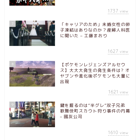
1737
view
7
「キャリアのため」未婚女性の卵
子凍結はありなのか？産婦人科医
に聞いた – 工藤まおり
1627
view
8
【ポケモンレジェンズアルセウ
ス】大大大発生の発生条件は? オ
ヤブンや進化後ポケモンも大量に
出現
1621
view
9
鍵を握るのは“半グレ”双子兄弟
歌舞伎町スカウト狩り事件の内幕
– 國友公司
1610
view