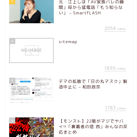
3
元・江上しほ「AV家族バレの瞬
間」母から猛電話「もう知らな
い」 – SmartFLASH
2054
view
4
sitemap
1890
view
5
デマの拡散で「日の丸マスク」製
造中止に – 和田政宗
1783
view
6
【モンスト】22階がマジでヤバ
イ!!「裏覇者の塔 西」みんなの反
応まとめ