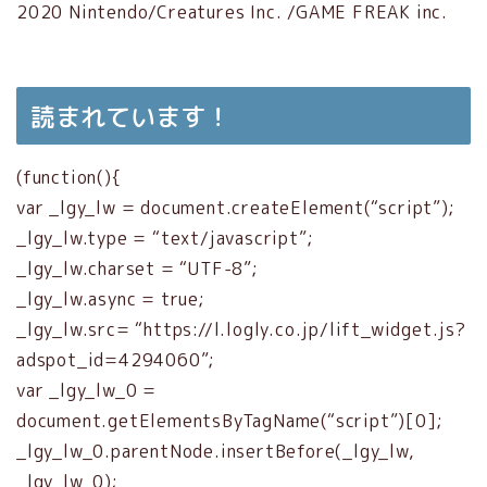
2020 Nintendo/Creatures Inc. /GAME FREAK inc.
読まれています！
(function(){
var _lgy_lw = document.createElement(“script”);
_lgy_lw.type = “text/javascript”;
_lgy_lw.charset = “UTF-8”;
_lgy_lw.async = true;
_lgy_lw.src= “https://l.logly.co.jp/lift_widget.js?
adspot_id=4294060”;
var _lgy_lw_0 =
document.getElementsByTagName(“script”)[0];
_lgy_lw_0.parentNode.insertBefore(_lgy_lw,
_lgy_lw_0);