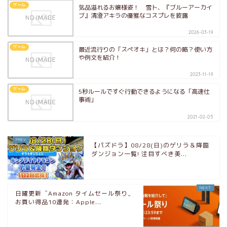
ゲーム
気品溢れるお嬢様姿！ 雪卜、『ブルーアーカイ
ブ』清澄アキラの優雅なコスプレを披露
2026-03-19
ゲーム
最近流行りの「スぺオキ」とは？何の略？使い方
や例文を紹介！
2023-11-19
ゲーム
5秒ルールですぐ行動できるようになる「高速仕
事術」
2021-02-05
【パズドラ】08/28(日)のゲリラ＆降臨
ダンジョン一覧! 注目すべき美...
日曜更新〝Amazon タイムセール祭り〟
お買い得品10連発：Apple...