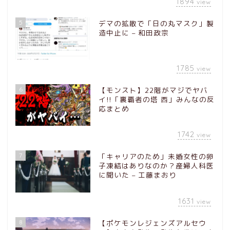
1894
view
5
デマの拡散で「日の丸マスク」製
造中止に – 和田政宗
1785
view
6
【モンスト】22階がマジでヤバ
イ!!「裏覇者の塔 西」みんなの反
応まとめ
1742
view
7
「キャリアのため」未婚女性の卵
子凍結はありなのか？産婦人科医
に聞いた – 工藤まおり
1631
view
8
【ポケモンレジェンズアルセウ