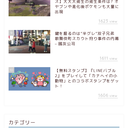
ス】大大大発生の発生条件は? オ
ヤブンや進化後ポケモンも大量に
出現
1623
view
9
鍵を握るのは“半グレ”双子兄弟
歌舞伎町スカウト狩り事件の内幕
– 國友公司
1611
view
10
【無料スタンプ】『LINEバブル
2』をプレイして「カナヘイの小
動物」とのコラボスタンプをゲッ
ト！
1606
view
カテゴリー