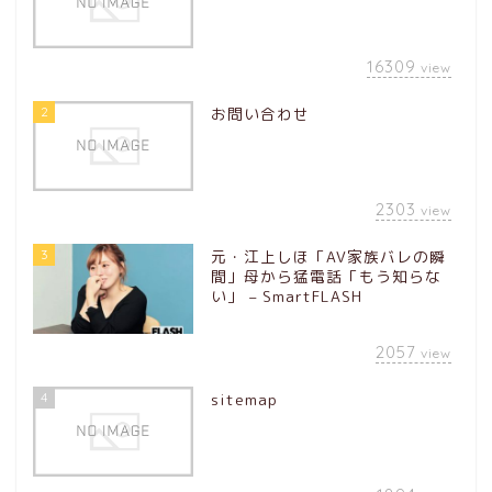
16309
view
2
お問い合わせ
2303
view
3
元・江上しほ「AV家族バレの瞬
間」母から猛電話「もう知らな
い」 – SmartFLASH
2057
view
4
sitemap