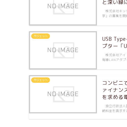
と深い緑
株式会社キッチ
学」の募集を開
ガジェット
USB Ty
プター「U
株式会社アイ・オ
有線LANアダプタ
ガジェット
コンビニ
ァイナン
を求める
独立行政法人国
納料金を請求する