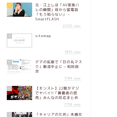
元・江上しほ「AV家族バ
3
レの瞬間」母から猛電話
「もう知らない」 –
SmartFLASH
2055
view
sitemap
4
1891
view
デマの拡散で「日の丸マス
5
ク」製造中止に – 和田政
宗
1784
view
【モンスト】22階がマジ
6
でヤバイ!!「裏覇者の塔
西」みんなの反応まとめ
1738
view
「キャリアのため」未婚女
7