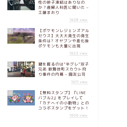
性の卵子凍結はありなの
か？産婦人科医に聞いた –
工藤まおり
1628
view
【ポケモンレジェンズアル
8
セウス】大大大発生の発生
条件は? オヤブンや進化後
ポケモンも大量に出現
1622
view
鍵を握るのは“半グレ”双子
9
兄弟 歌舞伎町スカウト狩
り事件の内幕 – 國友公司
1611
view
【無料スタンプ】『LINE
10
バブル2』をプレイして
「カナヘイの小動物」との
コラボスタンプをゲット！
1606
view