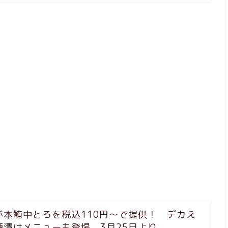
が本鮪中とろを税込110円～で提供！ デカえ
酒漬けメニューも登場 3月25日より