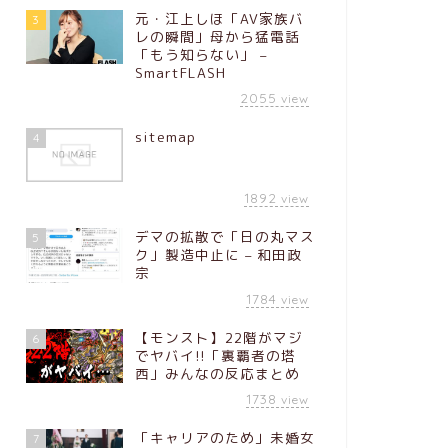
元・江上しほ「AV家族バ
3
レの瞬間」母から猛電話
「もう知らない」 –
SmartFLASH
2055
view
sitemap
4
1892
view
デマの拡散で「日の丸マス
5
ク」製造中止に – 和田政
宗
1784
view
【モンスト】22階がマジ
6
でヤバイ!!「裏覇者の塔
西」みんなの反応まとめ
1738
view
「キャリアのため」未婚女
7