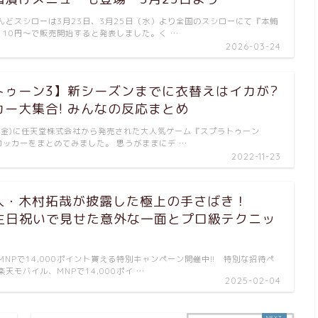
どスシローは3月23日、3月25日（水）より全国のスシローにて『本鮪
110円～で販売開始すると発表しました。く …
2026-03-24
トゥーン3】新シーズンまでに衣替えはイカが?
カー大集合! みんなの反応まとめ
9日(金)に任天堂株式会社から発売された大人気ゲーム『スプラトゥーン
ロッカーをまとめてみました。 思うがままにデ …
2022-11-23
達人・木村拓哉が披露した極上の手さばき！
の誕生日祝いで見せた意外な一面とプロ級テクニッ
NPで14,000ポイント貰える特別キャンペーン開催中!! 特別な招待ペ
天モバイル、MNPで14,000ポイ …
2025-02-04