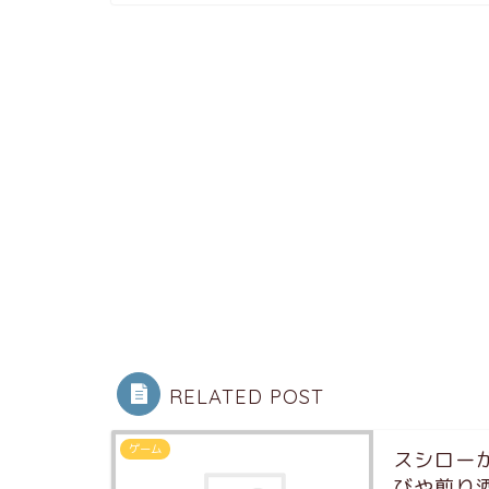
RELATED POST
ゲーム
スシロー
びや煎り