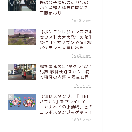
性の卵子凍結はありなの
か？産婦人科医に聞いた –
工藤まおり
1628
view
【ポケモンレジェンズアル
8
セウス】大大大発生の発生
条件は? オヤブンや進化後
ポケモンも大量に出現
1622
view
鍵を握るのは“半グレ”双子
9
兄弟 歌舞伎町スカウト狩
り事件の内幕 – 國友公司
1611
view
【無料スタンプ】『LINE
10
バブル2』をプレイして
「カナヘイの小動物」との
コラボスタンプをゲット！
1606
view