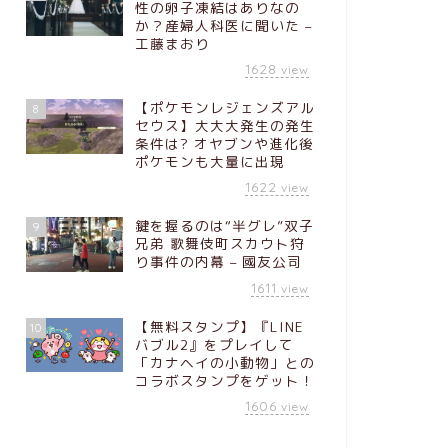
性の卵子凍結はありなの
か？産婦人科医に聞いた –
工藤まおり
1628
view
【ポケモンレジェンズアル
8
セウス】大大大発生の発生
条件は? オヤブンや進化後
ポケモンも大量に出現
1622
view
鍵を握るのは“半グレ”双子
9
兄弟 歌舞伎町スカウト狩
り事件の内幕 – 國友公司
1611
view
【無料スタンプ】『LINE
10
バブル2』をプレイして
「カナヘイの小動物」との
コラボスタンプをゲット！
1606
view