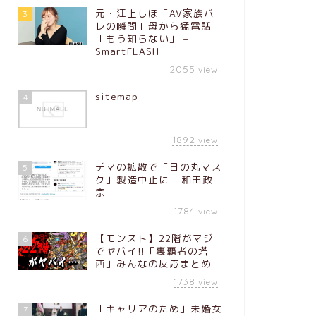
元・江上しほ「AV家族バ
3
レの瞬間」母から猛電話
「もう知らない」 –
SmartFLASH
2055
view
sitemap
4
1892
view
デマの拡散で「日の丸マス
5
ク」製造中止に – 和田政
宗
1784
view
【モンスト】22階がマジ
6
でヤバイ!!「裏覇者の塔
西」みんなの反応まとめ
1738
view
「キャリアのため」未婚女
7