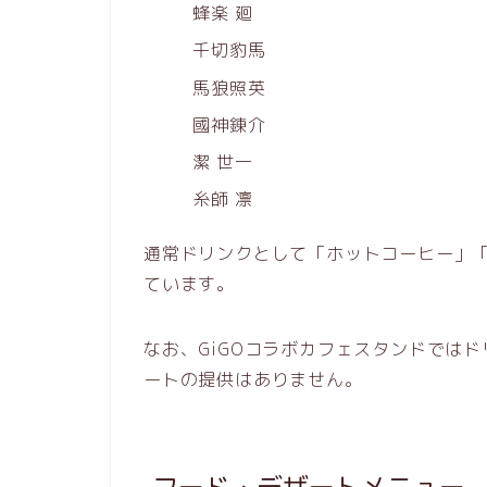
蜂楽 廻
千切豹馬
馬狼照英
國神錬介
潔 世一
糸師 凛
通常ドリンクとして「ホットコーヒー」
ています。
なお、GiGOコラボカフェスタンドでは
ートの提供はありません。
フード・デザートメニュー