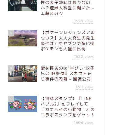
性の卵子凍結はありなの
か？産婦人科医に聞いた –
工藤まおり
1628
view
【ポケモンレジェンズアル
8
セウス】大大大発生の発生
条件は? オヤブンや進化後
ポケモンも大量に出現
1622
view
鍵を握るのは“半グレ”双子
9
兄弟 歌舞伎町スカウト狩
り事件の内幕 – 國友公司
1611
view
【無料スタンプ】『LINE
10
バブル2』をプレイして
「カナヘイの小動物」との
コラボスタンプをゲット！
1606
view