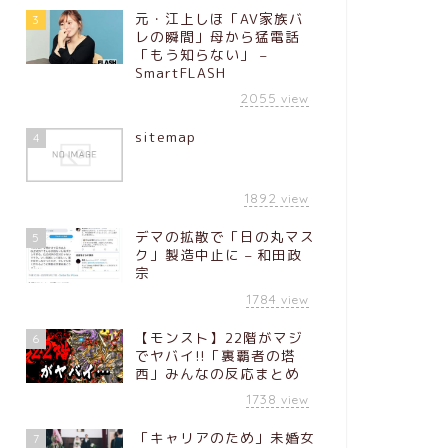
元・江上しほ「AV家族バ
3
レの瞬間」母から猛電話
「もう知らない」 –
SmartFLASH
2055
view
sitemap
4
1892
view
デマの拡散で「日の丸マス
5
ク」製造中止に – 和田政
宗
1784
view
【モンスト】22階がマジ
6
でヤバイ!!「裏覇者の塔
西」みんなの反応まとめ
1738
view
「キャリアのため」未婚女
7