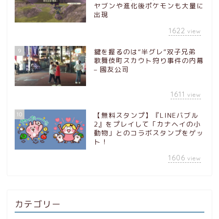
ヤブンや進化後ポケモンも大量に
出現
1622
view
9
鍵を握るのは“半グレ”双子兄弟
歌舞伎町スカウト狩り事件の内幕
– 國友公司
1611
view
10
【無料スタンプ】『LINEバブル
2』をプレイして「カナヘイの小
動物」とのコラボスタンプをゲッ
ト！
1606
view
カテゴリー