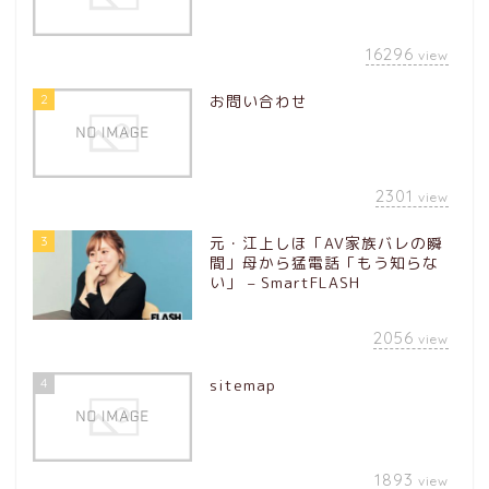
16296
view
2
お問い合わせ
2301
view
3
元・江上しほ「AV家族バレの瞬
間」母から猛電話「もう知らな
い」 – SmartFLASH
2056
view
4
sitemap
1893
view