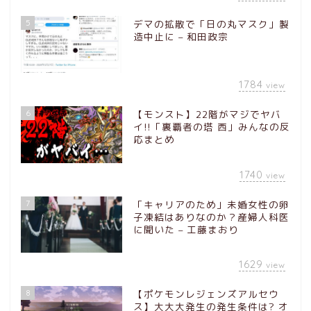
5
デマの拡散で「日の丸マスク」製
造中止に – 和田政宗
1784
view
6
【モンスト】22階がマジでヤバ
イ!!「裏覇者の塔 西」みんなの反
応まとめ
1740
view
7
「キャリアのため」未婚女性の卵
子凍結はありなのか？産婦人科医
に聞いた – 工藤まおり
1629
view
8
【ポケモンレジェンズアルセウ
ス】大大大発生の発生条件は? オ