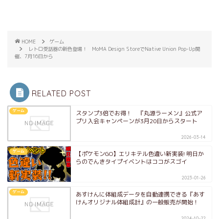
HOME
ゲーム
レトロ受話器の新色登場！ MoMA Design StoreでNative Union Pop-Up開
催、7月16日から
RELATED POST
ゲーム
スタンプ3倍でお得！ 『丸源ラーメン』公式ア
プリ入会キャンペーンが3月20日からスタート
2026-03-14
ゲーム
【ポケモンGO】エリキテル色違い新実装! 明日か
らのでんきタイプイベントはココがスゴイ
2023-01-26
ゲーム
あすけんに体組成データを自動連携できる『あす
けんオリジナル体組成計』の一般販売が開始！
2024-10-22