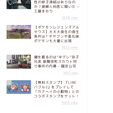
性の卵子凍結はありなの
か？産婦人科医に聞いた –
工藤まおり
1628
view
【ポケモンレジェンズアル
8
セウス】大大大発生の発生
条件は? オヤブンや進化後
ポケモンも大量に出現
1622
view
鍵を握るのは“半グレ”双子
9
兄弟 歌舞伎町スカウト狩
り事件の内幕 – 國友公司
1611
view
【無料スタンプ】『LINE
10
バブル2』をプレイして
「カナヘイの小動物」との
コラボスタンプをゲット！
1605
view