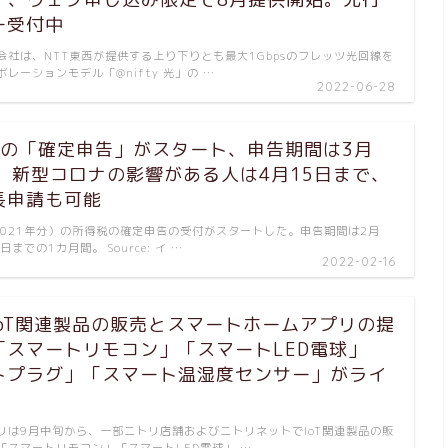
ー受付中
社は、NTT東西が提供する上り下りとも最大1Gbpsのフレッツ光回線を
レーションモデル「@nifty 光」の …
2022-06-28
分の「確定申告」がスタート、申告期間は3月
で 新型コロナの影響がある人は4月15日まで、
長申請も可能
021年分）の所得税の確定申告の受付がスタートした。申告期間は2月
日までの1カ月間。 Source: イ …
2022-02-16
IoT関連製品の販売とスマートホームアプリの提
「スマートリモコン」「スマートLED電球」
トプラグ」「スマート温湿度センサー」がライ
は9月中旬から、一部ニトリ店舗およびニトリネットでIoT関連製品の販