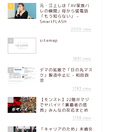
元・江上しほ「AV家族バ
3
レの瞬間」母から猛電話
「もう知らない」 –
SmartFLASH
2055
view
sitemap
4
1891
view
デマの拡散で「日の丸マス
5
ク」製造中止に – 和田政
宗
1783
view
【モンスト】22階がマジ
6
でヤバイ!!「裏覇者の塔
西」みんなの反応まとめ
1738
view
「キャリアのため」未婚女
7