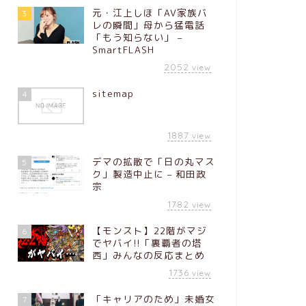
元・江上しほ「AV家族バ
3
レの瞬間」母から猛電話
「もう知らない」 –
SmartFLASH
2052
view
sitemap
4
1887
view
デマの拡散で「日の丸マス
5
ク」製造中止に – 和田政
宗
1782
view
【モンスト】22階がマジ
6
でヤバイ!!「裏覇者の塔
西」みんなの反応まとめ
1736
view
「キャリアのため」未婚女
7