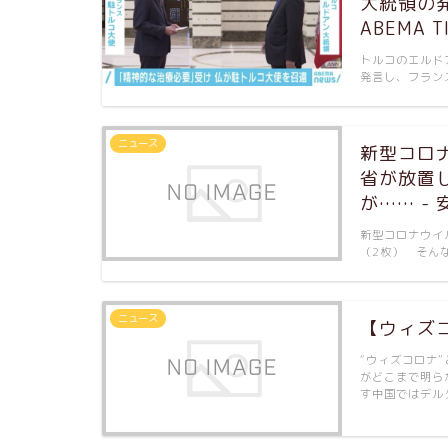
大統領の
ABEMA T
トルコのエルド
発言し、フラン
ニュース
新型コロ
省が放置
が…… -
新型コロナウイ
（2枚） そん
ニュース
【ウィズコ
“ウィズコロナ
がどこまで明ら
す中国ではデル