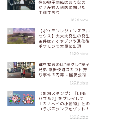
性の卵子凍結はありなの
か？産婦人科医に聞いた –
工藤まおり
1626
view
【ポケモンレジェンズアル
8
セウス】大大大発生の発生
条件は? オヤブンや進化後
ポケモンも大量に出現
1620
view
鍵を握るのは“半グレ”双子
9
兄弟 歌舞伎町スカウト狩
り事件の内幕 – 國友公司
1609
view
【無料スタンプ】『LINE
10
バブル2』をプレイして
「カナヘイの小動物」との
コラボスタンプをゲット！
1602
view