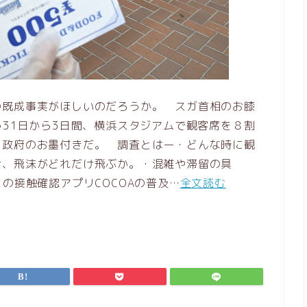
の既成事実がほしいのだろうか。 スガ首相のお膝
う31日から3日間、横浜スタジアムで観客席を８割
。政府のお墨付きだ。 調査とはー・どんな時に観
合、飛沫がどれだけ飛ぶか。・混雑や滞留の具
の接触確認アプリCOCOAの普及…
全文読む