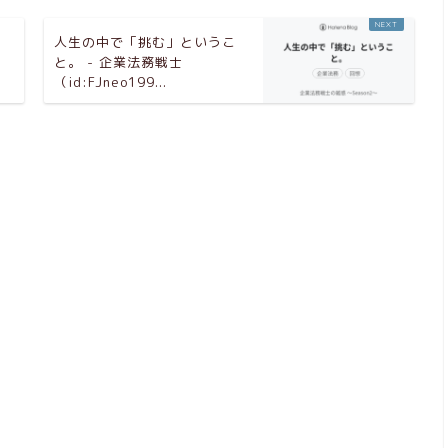
バ
人生の中で「挑む」というこ
と。 - 企業法務戦士
（id:FJneo199...