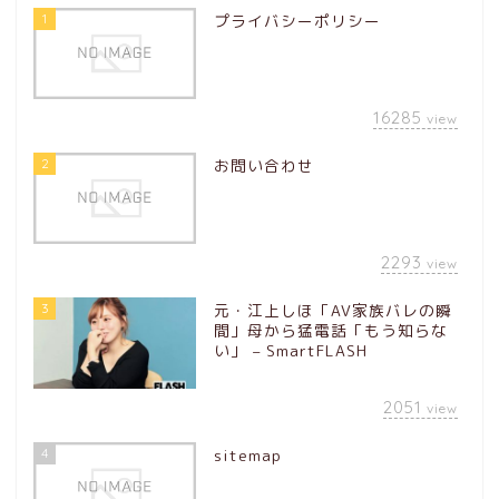
1
プライバシーポリシー
16285
view
2
お問い合わせ
2293
view
3
元・江上しほ「AV家族バレの瞬
間」母から猛電話「もう知らな
い」 – SmartFLASH
2051
view
4
sitemap