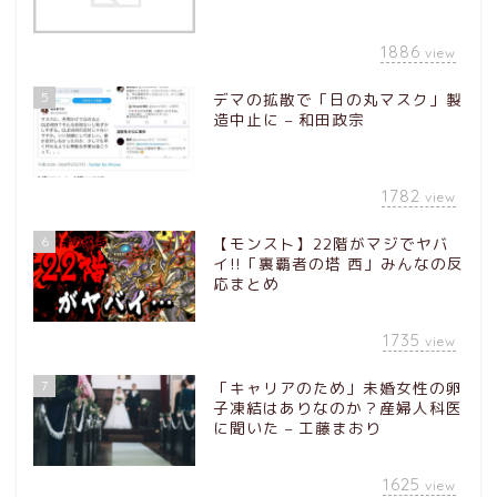
1886
view
5
デマの拡散で「日の丸マスク」製
造中止に – 和田政宗
1782
view
6
【モンスト】22階がマジでヤバ
イ!!「裏覇者の塔 西」みんなの反
応まとめ
1735
view
7
「キャリアのため」未婚女性の卵
子凍結はありなのか？産婦人科医
に聞いた – 工藤まおり
1625
view