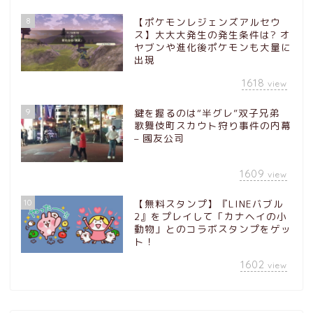
8
【ポケモンレジェンズアルセウ
ス】大大大発生の発生条件は? オ
ヤブンや進化後ポケモンも大量に
出現
1618
view
9
鍵を握るのは“半グレ”双子兄弟
歌舞伎町スカウト狩り事件の内幕
– 國友公司
1609
view
10
【無料スタンプ】『LINEバブル
2』をプレイして「カナヘイの小
動物」とのコラボスタンプをゲッ
ト！
1602
view