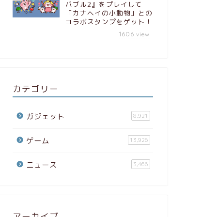
バブル2』をプレイして
「カナヘイの小動物」との
コラボスタンプをゲット！
ガジェット
これぞ着るエア
1606
view
冷凍ペットボ
ベストがロー
っち・ざ・ろ
間でなにして
カテゴリー
毎年のように言ってい
特に今年は梅雨時期の
Source: …
ガジェット
8,921
ガジェット
ゲーム
13,926
人類はもうお
サイトがAI
ニュース
3,466
始【やじうまWa
米ニュースサイトがA
始し、一部で話題になって
watch …
アーカイブ