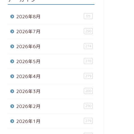
ガジェット
Facebook
2026年8月
85
ル、YouTub
人78ドル…
2026年7月
290
ストが公開中【
ソーシャルメディアに
2026年6月
274
人気を捏造するための価格
インターネ …
2026年5月
278
2026年4月
next
279
2026年3月
280
2026年2月
250
2026年1月
279