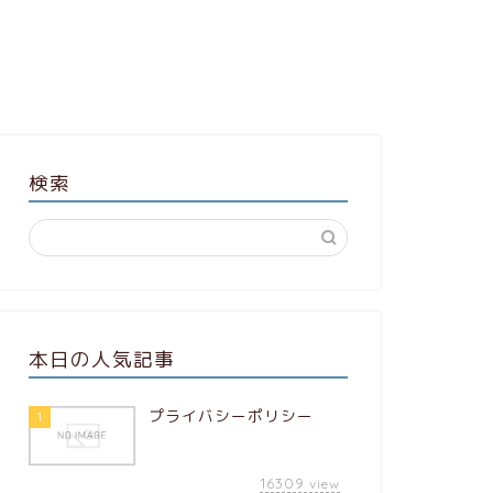
万2980円
Amazon.co.jp
ドウェア「Amazon
の一 …
ガジェット
スピッツ、You
検索
る「ステーショ
念で【やじうま
ロックバンドのスピッツ（
24時間ミュージック
た。 S …
本日の人気記事
ガジェット
バッファロー
リスクの低い
プライバシーポリシー
1
「BMPBSA1
を9月上旬に
16309
view