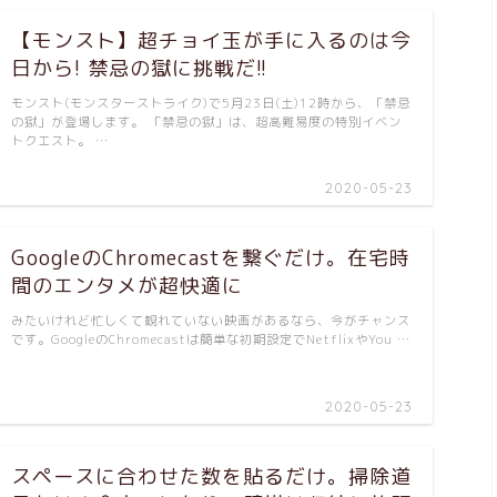
【モンスト】超チョイ玉が手に入るのは今
日から! 禁忌の獄に挑戦だ!!
モンスト(モンスターストライク)で5月23日(土)12時から、「禁忌
の獄」が登場します。 「禁忌の獄」は、超高難易度の特別イベン
トクエスト。 …
2020-05-23
GoogleのChromecastを繋ぐだけ。在宅時
間のエンタメが超快適に
みたいけれど忙しくて観れていない映画があるなら、今がチャンス
です。GoogleのChromecastは簡単な初期設定でNetflixやYou …
2020-05-23
スペースに合わせた数を貼るだけ。掃除道