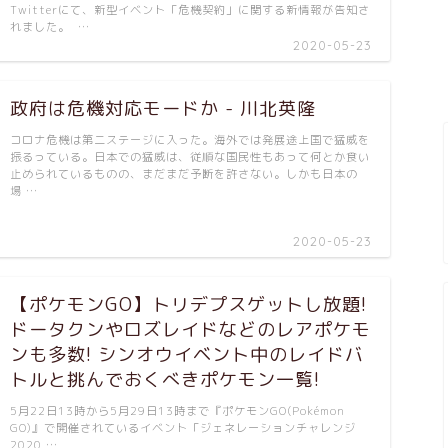
Twitterにて、新型イベント「危機契約」に関する新情報が告知さ
れました。 …
2020-05-23
政府は危機対応モードか - 川北英隆
コロナ危機は第二ステージに入った。海外では発展途上国で猛威を
振るっている。日本での猛威は、従順な国民性もあって何とか食い
止められているものの、まだまだ予断を許さない。しかも日本の
場 …
2020-05-23
【ポケモンGO】トリデプスゲットし放題!
ドータクンやロズレイドなどのレアポケモ
ンも多数! シンオウイベント中のレイドバ
トルと挑んでおくべきポケモン一覧!
5月22日13時から5月29日13時まで『ポケモンGO(Pokémon
GO)』で開催されているイベント「ジェネレーションチャレンジ
2020 …