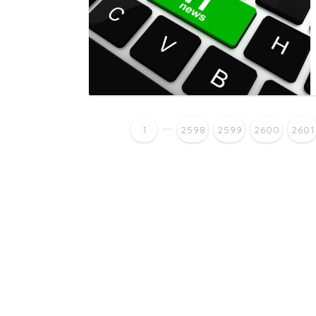
...
1
2598
2599
2600
2601