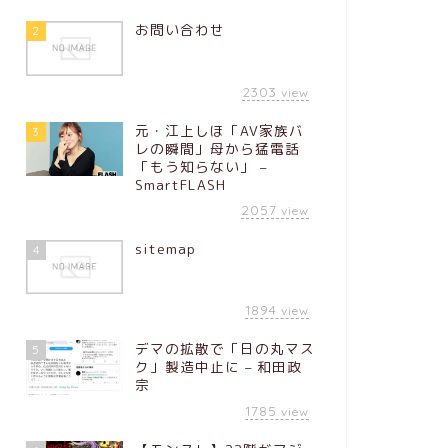
株式会社バッファロー
ルバッテリー「BMPB
お問い合わせ
2
などで2026 …
2303
view
ガジェット
Lightning/
元・江上しほ「AV家族バ
3
USBメモリ、サ
レの瞬間」母から猛電話
Phone Driv
「もう知らない」 –
SmartFLASH
サンディスクは8月7日、L
2057
view
たiPhone/iPad用U
sitemap
4
ガジェット
1894
ベトナムで日
view
配信していた「
デマの拡散で「日の丸マス
5
刑事立件
ク」製造中止に – 和田政
宗
ベトナム・ハノイ市公
1785
view
ニメ・ドラマなどを無断
（phimne …