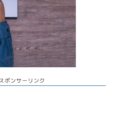
スポンサーリンク
ガジェット
Amazonデ
中！ 「Kindle
円 電子書籍リ
モノクロ版の「Ki