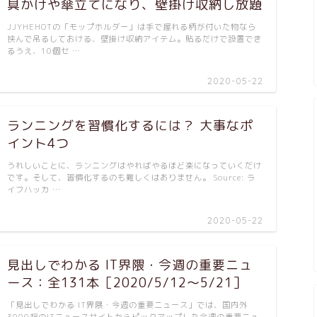
具かけや傘立てになり、壁掛け収納し放題
JJYHEHOTの「モップホルダー」は手で握れる柄が付いた物なら
挟んで吊るしておける、壁掛け収納アイテム。貼るだけで設置でき
るうえ、10個セ …
2020-05-22
ランニングを習慣化するには？ 大事なポ
イント4つ
うれしいことに、ランニングはやればやるほど楽になっていくだけ
です。そして、習慣化するのも難しくはありません。 Source: ラ
イフハッカ …
2020-05-22
見出しでわかる IT界隈・今週の重要ニュ
ース：全131本［2020/5/12～5/21］
「見出しでわかる IT界隈・今週の重要ニュース」では、国内外