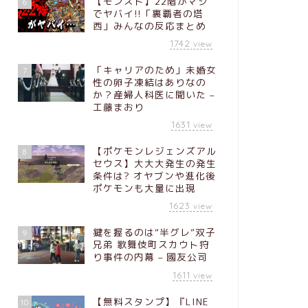
【モンスト】22階がマジ
6
でヤバイ!!「裏覇者の塔
西」みんなの反応まとめ
ガジェット
不正アクセス
1742
view
トが復旧、情
「キャリアのため」未婚女
7
性の卵子凍結はありなの
公益社団法人日本将棋
か？産婦人科医に聞いた –
セスに関する調査結果
工藤まおり
Source: イ …
1631
view
【ポケモンレジェンズアル
8
セウス】大大大発生の発生
ガジェット
条件は? オヤブンや進化後
警察庁ら、Goo
ポケモンも大量に出現
タル広告プラ
1623
view
まし詐欺広告
写真や映像を
鍵を握るのは“半グレ”双子
9
兄弟 歌舞伎町スカウト狩
として
り事件の内幕 – 國友公司
警察庁、金融庁、消費
1611
view
経済産業省は、7府省庁
し詐欺広告への対 …
【無料スタンプ】『LINE
10